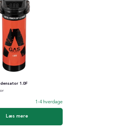
densator 1.0F
or
1-4 hverdage
Læs mere