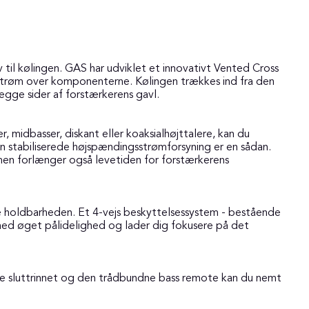
til kølingen. GAS har udviklet et innovativt Vented Cross
trøm over komponenterne. Kølingen trækkes ind fra den
egge sider af forstærkerens gavl.
, midbasser, diskant eller koaksialhøjttalere, kan du
en stabiliserede højspændingsstrømforsyning er en sådan.
 men forlænger også levetiden for forstærkerens
ge holdbarheden. Et 4-vejs beskyttelsessystem - bestående
 med øget pålidelighed og lader dig fokusere på det
 både sluttrinnet og den trådbundne bass remote kan du nemt