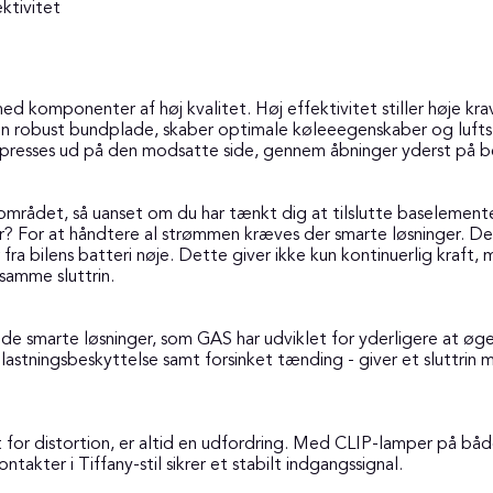
ktivitet
omponenter af høj kvalitet. Høj effektivitet stiller høje krav 
n robust bundplade, skaber optimale køleeegenskaber og lufts
t presses ud på den modsatte side, gennem åbninger yderst på b
området, så uanset om du har tænkt dig at tilslutte baselementer
ger? For at håndtere al strømmen kræves der smarte løsninger. D
a bilens batteri nøje. Dette giver ikke kun kontinuerlig kraft,
samme sluttrin.
 de smarte løsninger, som GAS har udviklet for yderligere at ø
elastningsbeskyttelse samt forsinket tænding - giver et sluttrin
 frit for distortion, er altid en udfordring. Med CLIP-lamper på
akter i Tiffany-stil sikrer et stabilt indgangssignal.