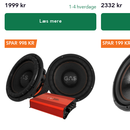
1999 kr
2332 kr
1-4 hverdage
Læs mere
SPAR
998 KR
SPAR
199 K