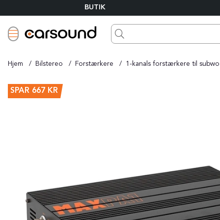
BUTIK
Hjem
Bilstereo
Forstærkere
1-kanals forstærkere til subw
Produktbilleder
SPAR
667 KR