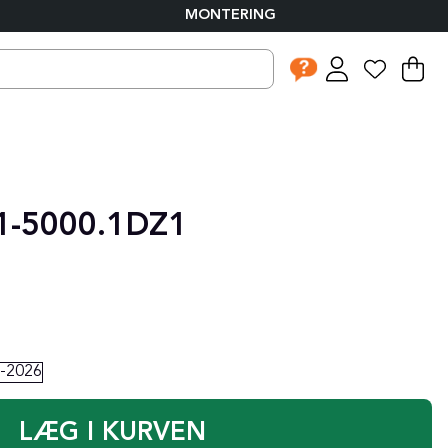
MONTERING
I
An
.
-5000.1DZ1
-2026