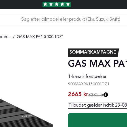
oofere
GAS MAX PA1-5000.1DZ1
SOMMARKAMPAGNE
GAS MAX PA1
1-kanals forstærker
900MAXPA150001DZ1
2665
kr
3332 kr
Tilbudet gælder indtil:
23-08