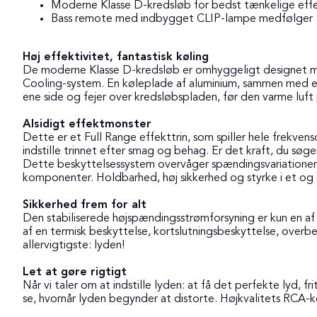
Moderne Klasse D-kredsløb for bedst tænkelige effe
Bass remote med indbygget CLIP-lampe medfølger
Høj effektivitet, fantastisk køling
De moderne Klasse D-kredsløb er omhyggeligt designet med k
Cooling-system. En køleplade af aluminium, sammen med e
ene side og fejer over kredsløbspladen, før den varme luf
Alsidigt effektmonster
Dette er et Full Range effekttrin, som spiller hele frekvens
indstille trinnet efter smag og behag. Er det kraft, du sø
Dette beskyttelsessystem overvåger spændingsvariationer fr
komponenter. Holdbarhed, høj sikkerhed og styrke i et og 
Sikkerhed frem for alt
Den stabiliserede højspændingsstrømforsyning er kun en af
af en termisk beskyttelse, kortslutningsbeskyttelse, overb
allervigtigste: lyden!
Let at gøre rigtigt
Når vi taler om at indstille lyden: at få det perfekte lyd,
se, hvornår lyden begynder at distorte. Højkvalitets RCA-kont