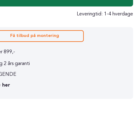
Leveringtid:
1-4 hverdage
Få tilbud på montering
r 899,-
 2 års garanti
RAGENDE
e
her