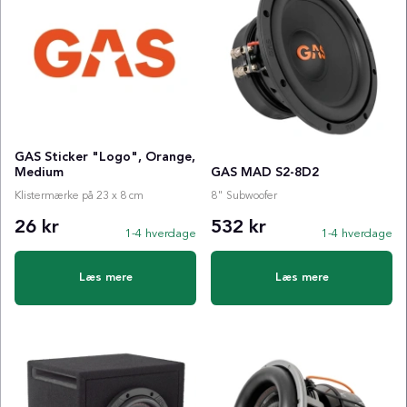
GAS Sticker "Logo", Orange,
Medium
GAS MAD S2-8D2
Klistermærke på 23 x 8 cm
8" Subwoofer
26 kr
532 kr
1-4 hverdage
1-4 hverdage
Læs mere
Læs mere