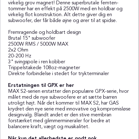
virkelig grov magnet! Denne superbrutale femten-
tommer har en effekt på 2500W med en holdbar og
virkelig flot konstruktion. Alt dette giver dig en
subwoofer, der får både øjne og ører til at spidse.
Fremragende og holdbart design
Brutal 15" subwoofer
2500W RMS / 5000W MAX
2x2 Ohm
20-200 Hz
3" svingspole i ren kobber
Trippelstakede 108oz-magneter
Direkte forbindelse i stedet for trykterminaler
Erstatningen til GPX er her
MAX S2-serien erstatter den populære GPX-serie, hvor
målet med de nye subwoofere er at sætte barren
utroligt højt. Når det kommer til MAX S2, har GAS
krydret den nye serie med innovative og kompromisløse
designvalg. Blandt andet er den stive membran
forstærket med glimmermineraler for bedre at
balancere kraft, vægt og musikalitet.
Når kun det allerbedste er godt nok