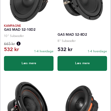
KAMPAGNE
GAS MAD S2-10D2
GAS MAD S2-8D2
10" Subwoofer
8" Subwoofer
665 kr
532 kr
532 kr
1-4 hverdage
1-4 hverdage
Normalpris:
Læs mere
Læs mere