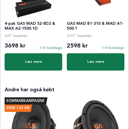
4-pak GAS MAD S2-8D2 &
GAS MAD B1-310 & MAD A1-
MAX A2-1500.1D
500.1
4x8" baspakke
3x10" baspakke
3698 kr
2598 kr
1-4 hverdage
1-4 hverdage
Læs mere
Læs mere
Andre har også købt
SOMMARKAMPAGNE
SPAR
133
KR