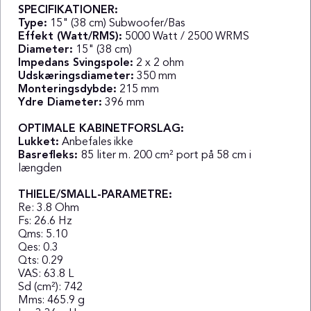
SPECIFIKATIONER:
Type:
15" (38 cm) Subwoofer/Bas
Effekt (Watt/RMS):
5000 Watt / 2500 WRMS
Diameter:
15" (38 cm)
Impedans Svingspole:
2 x 2 ohm
Udskæringsdiameter:
350 mm
Monteringsdybde:
215 mm
Ydre Diameter:
396 mm
OPTIMALE KABINETFORSLAG:
Lukket:
Anbefales ikke
Basrefleks:
85 liter m. 200 cm² port på 58 cm i
længden
THIELE/SMALL-PARAMETRE:
Re: 3.8 Ohm
Fs: 26.6 Hz
Qms: 5.10
Qes: 0.3
Qts: 0.29
VAS: 63.8 L
Sd (cm²): 742
Mms: 465.9 g