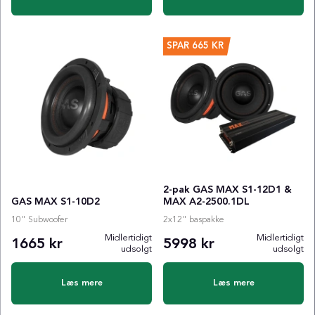
SPAR
665 KR
2-pak GAS MAX S1-12D1 &
GAS MAX S1-10D2
MAX A2-2500.1DL
10" Subwoofer
2x12" baspakke
Midlertidigt
Midlertidigt
1665 kr
5998 kr
udsolgt
udsolgt
Læs mere
Læs mere