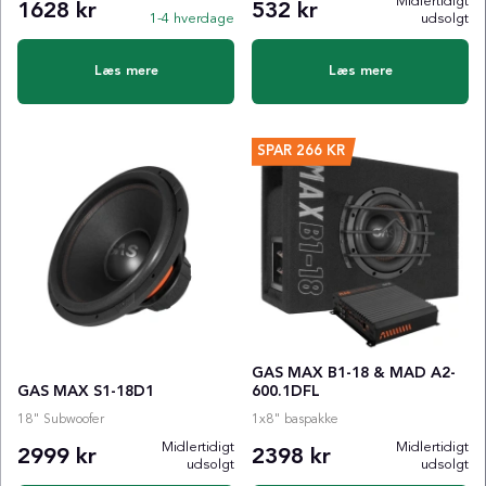
Midlertidigt
1628 kr
532 kr
1-4 hverdage
udsolgt
Læs mere
Læs mere
SPAR
266 KR
GAS MAX B1-18 & MAD A2-
GAS MAX S1-18D1
600.1DFL
18" Subwoofer
1x8" baspakke
Midlertidigt
Midlertidigt
2999 kr
2398 kr
udsolgt
udsolgt