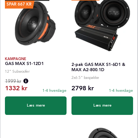
SPAR
667
KR
KAMPAGNE
GAS MAX S1-12D1
2-pak GAS MAX S1-6D1 &
MAX A2-800.1D
12" Subwoofer
2x6.5" baspakke
1999 kr
1332 kr
2798 kr
1-4 hverdage
1-4 hverdage
Normalpris:
Læs mere
Læs mere