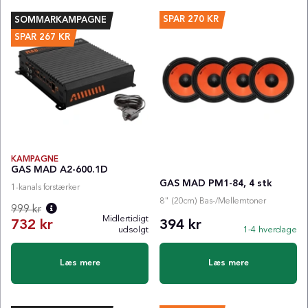
SPAR
270 KR
SOMMARKAMPAGNE
SPAR
267
KR
KAMPAGNE
GAS MAD A2-600.1D
GAS MAD PM1-84, 4 stk
1-kanals forstærker
8" (20cm) Bas-/Mellemtoner
999 kr
Midlertidigt
732 kr
394 kr
udsolgt
1-4 hverdage
Normalpris:
Læs mere
Læs mere