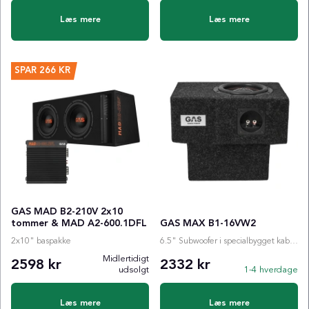
Læs mere
Læs mere
SPAR
266 KR
GAS MAD B2-210V 2x10
tommer & MAD A2-600.1DFL
GAS MAX B1-16VW2
2x10" baspakke
6.5" Subwoofer i specialbygget kabinet
Midlertidigt
2598 kr
2332 kr
udsolgt
1-4 hverdage
Læs mere
Læs mere