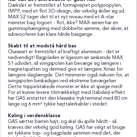
Dækslet er fremstillet af formsprøjtet polypropylen,
IMPP, med et flot 3D-design, der virkelig skiller sig ud.
MAX S2 tager det til et nyt niveau med et A-star
mønster bag logoet - flot, ikke? MAX-serien har en
gummiophængning med dobbelte sømme, der sikrer, at
subwooferen kan klare hårde basgange.
Skabt til at modstå hård bas
Chassiset er fremstillet af kraftigt aluminium - det er
nødvendigt! Bagpladen er ligesom sin søskende MAX
S1 udvidet, så svingspolen kan bevæge sig længere i
magnetspalten og dermed give et længere Xmax for
længere slaglængde. Det minimerer også risikoen for, at
svingspolen beskadiges ved ekstreme bevægelser.
Dette trippelstakede monster er ikke at spøge med!
For at kunne levere tilstrækkeligt med (tabsløs) effekt
har GAS erstattet den klassiske trykterminal med 80 cm
lange og 6 mm² tykke højttalerkabler i stedet.
Køling i verdensklasse
GAS sætter barren højt, og skal du spille hårdt - så
kræves der virkelig god køling. GAS har valgt at bruge
en tykkere top- og bagplade sammen med det, der