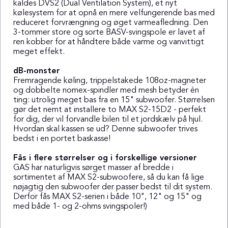
kaldes DVS2 (Dual Ventilation System), et nyt
kølesystem for at opnå en mere velfungerende bas med
reduceret forvrængning og øget varmeafledning. Den
3-tommer store og sorte BASV-svingspole er lavet af
ren kobber for at håndtere både varme og vanvittigt
meget effekt.
dB-monster
Fremragende køling, trippelstakede 108oz-magneter
og dobbelte nomex-spindler med mesh betyder én
ting: utrolig meget bas fra en 15" subwoofer. Størrelsen
gør det nemt at installere to MAX S2-15D2 - perfekt
for dig, der vil forvandle bilen til et jordskælv på hjul.
Hvordan skal kassen se ud? Denne subwoofer trives
bedst i en portet baskasse!
Fås i flere størrelser og i forskellige versioner
GAS har naturligvis sørget masser af bredde i
sortimentet af MAX S2-subwoofere, så du kan få lige
nøjagtig den subwoofer der passer bedst til dit system.
Derfor fås MAX S2-serien i både 10", 12" og 15" og
med både 1- og 2-ohms svingspoler!)