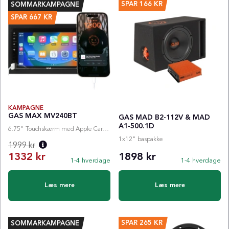
SPAR
166 KR
SOMMARKAMPAGNE
SPAR
667
KR
KAMPAGNE
GAS MAX MV240BT
GAS MAD B2-112V & MAD
A1-500.1D
6.75" Touchskærm med Apple Carplay
1x12" baspakke
1999 kr
1332 kr
1898 kr
1-4 hverdage
1-4 hverdage
Normalpris:
Læs mere
Læs mere
SPAR
265 KR
SOMMARKAMPAGNE