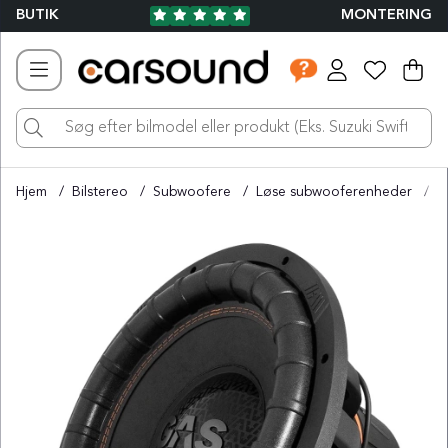
BUTIK
MONTERING
Ind
Ant
.
Hjem
Bilstereo
Subwoofere
Løse subwooferenheder
G
Produktbilleder