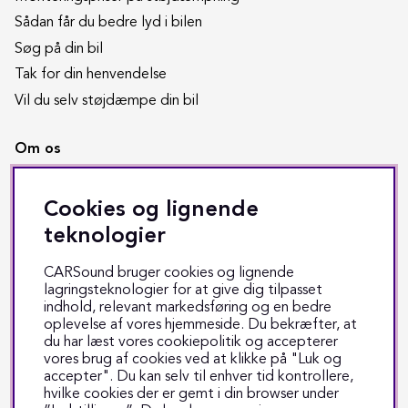
Sådan får du bedre lyd i bilen
Søg på din bil
Tak for din henvendelse
Vil du selv støjdæmpe din bil
Om os
Butikken i Odense
Cookies og lignende
Copyright CARSound
teknologier
Handelsbetingelser
Job hos CARSound
CARSound bruger cookies og lignende
Om CARSound
lagringsteknologier for at give dig tilpasset
indhold, relevant markedsføring og en bedre
Privatlivspolitik
oplevelse af vores hjemmeside. Du bekræfter, at
Værkstedets åbningstider
du har læst vores cookiepolitik og accepterer
vores brug af cookies ved at klikke på "Luk og
accepter". Du kan selv til enhver tid kontrollere,
Kundeservice
hvilke cookies der er gemt i din browser under