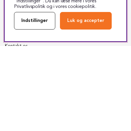
”Indstillinger”. Du kan læse mere i vores
Returnering
Privatlivspolitik
og i vores
cookiepolitik
.
Reparation
Indstillinger
Luk og accepter
Fragt & levering
Track & trace
Kontakt os
Sociale medier
Facebook
Instagram
Youtube
TikTok