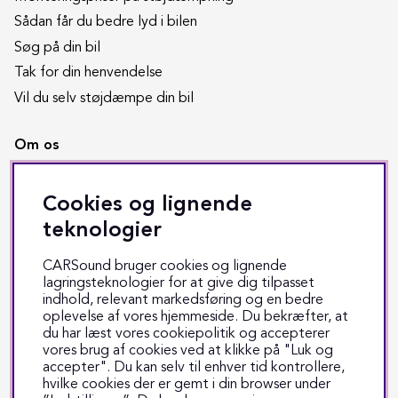
Sådan får du bedre lyd i bilen
Søg på din bil
Tak for din henvendelse
Vil du selv støjdæmpe din bil
Om os
Butikken i Odense
Cookies og lignende
Copyright CARSound
teknologier
Handelsbetingelser
Job hos CARSound
CARSound bruger cookies og lignende
Om CARSound
lagringsteknologier for at give dig tilpasset
indhold, relevant markedsføring og en bedre
Privatlivspolitik
oplevelse af vores hjemmeside. Du bekræfter, at
Værkstedets åbningstider
du har læst vores cookiepolitik og accepterer
vores brug af cookies ved at klikke på "Luk og
accepter". Du kan selv til enhver tid kontrollere,
Kundeservice
hvilke cookies der er gemt i din browser under