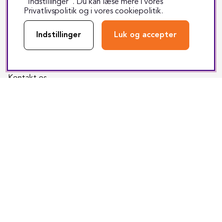
”Indstillinger”. Du kan læse mere i vores
Returnering
Privatlivspolitik
og i vores
cookiepolitik
.
Reparation
Indstillinger
Luk og accepter
Fragt & levering
Track & trace
Kontakt os
Sociale medier
Facebook
Instagram
Youtube
TikTok