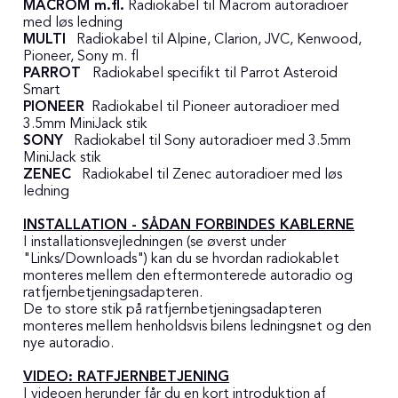
MACROM m.fl.
Radiokabel til Macrom autoradioer
med løs ledning
MULTI
Radiokabel til Alpine, Clarion, JVC, Kenwood,
Pioneer, Sony m. fl
PARROT
Radiokabel specifikt til Parrot Asteroid
Smart
PIONEER
Radiokabel til Pioneer autoradioer med
3.5mm MiniJack stik
SONY
Radiokabel til Sony autoradioer med 3.5mm
MiniJack stik
ZENEC
Radiokabel til Zenec autoradioer med løs
ledning
INSTALLATION - SÅDAN FORBINDES KABLERNE
I installationsvejledningen (se øverst under
"Links/Downloads") kan du se hvordan radiokablet
monteres mellem den eftermonterede autoradio og
ratfjernbetjeningsadapteren.
De to store stik på ratfjernbetjeningsadapteren
monteres mellem henholdsvis bilens ledningsnet og den
nye autoradio.
VIDEO: RATFJERNBETJENING
I videoen herunder får du en kort introduktion af