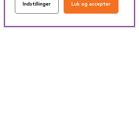
Indstillinger
Luk og accepter
Tilbehør
Alpine-radiokabel til
JVC-radiokabel#2 til
ratfjernbetjening
ratfjernbetjening
Kabel til ratfjernbetjening af Alpine-radioer
Kabel til ratfjernbetjening af JVC-radioer