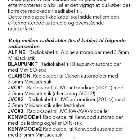
eftermonteres i din bil, så er det vigtigt at du køber det
korrekte radiokabel/leadkabel til.
Dette radiospecifikke kabel skal sidde mellem den
eftermonterede autoradio og ovenstående
ratinterface.
Vælg mellem radiokabler (lead-kabler) til følgende
radiomærker:
ALPINE
Radiokabel til Alpine autoradioer med 3.5mm
MiniJack stik
BLAUPUNKT
Radiokabel til Blaupunkt autoradioer
med MiniISO-stik
CLARION
Radiokabel til Clarion autoradioer med
3.5mm MiniJack stik
JVC#1
Radiokabel til JVC autoradioer (>2011) med
3.5mm MiniJack stik (ellers brug JVC#2!)
JVC#2
Radiokabel til JVC autoradioer (2011>) med
3.5mm MiniJack stik eller løst kabel
JVC#3
Radiokabel til JVC KW-AVX-modeller
KENWOOD#1
Radiokabel til Kenwood autoradioer
med løs ledning og/eller DIN-stik
KENWOOD#2
Radiokabel til Kenwood autoradioer
med 3.5mm MiniJack stik