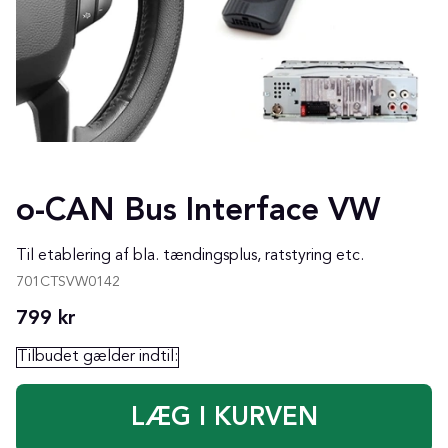
o-CAN Bus Interface VW
Til etablering af bla. tændingsplus, ratstyring etc.
701CTSVW0142
799
kr
Tilbudet gælder indtil: