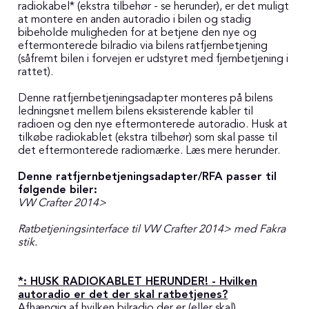
radiokabel* (ekstra tilbehør - se herunder), er det muligt
at montere en anden autoradio i bilen og stadig
bibeholde muligheden for at betjene den nye og
eftermonterede bilradio via bilens ratfjernbetjening
(såfremt bilen i forvejen er udstyret med fjernbetjening i
rattet).
Denne ratfjernbetjeningsadapter monteres på bilens
ledningsnet mellem bilens eksisterende kabler til
radioen og den nye eftermonterede autoradio. Husk at
tilkøbe radiokablet (ekstra tilbehør) som skal passe til
det eftermonterede radiomærke. Læs mere herunder.
Denne ratfjernbetjeningsadapter/RFA passer til
følgende
biler:
VW Crafter 2014>
Ratbetjeningsinterface til VW Crafter 2014> med Fakra
stik.
*: HUSK RADIOKABLET HERUNDER! - Hvilken
autoradio er det der skal ratbetjenes?
Afhængig af hvilken bilradio der er (eller skal)