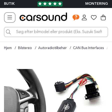
BUTIK
MONTERING
Ind
Ant
.
Hjem
Bilstereo
Autoradiotilbehør
CAN Bus Interfaces
o
Produktbilleder