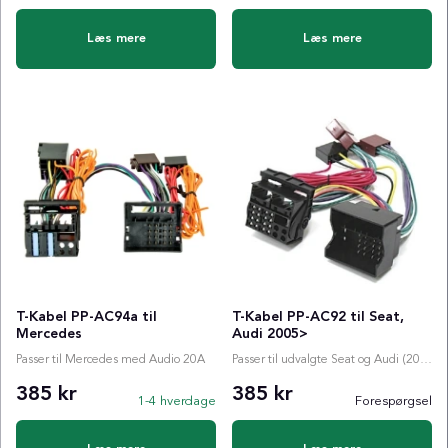
Læs mere
Læs mere
T-Kabel PP-AC94a til
T-Kabel PP-AC92 til Seat,
Mercedes
Audi 2005>
Passer til Mercedes med Audio 20A
Passer til udvalgte Seat og Audi (2005>)-modeller
385 kr
385 kr
1-4 hverdage
Forespørgsel