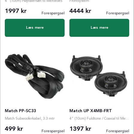
4" (10cm) Højttalersæt til Mercedes
Frontsystem
1997 kr
4444 kr
Forespørgsel
Forespørgsel
Læs mere
Læs mere
Match PP-SC33
Match UP X4MB-FRT
Match Subwooferkabel, 3.3 mtr
4" (10cm) Fuldtone / Coaxial til Mercedes
499 kr
1397 kr
Forespørgsel
Forespørgsel