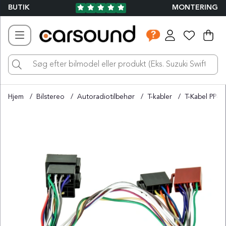
BUTIK
MONTERING
Ind
Ant
.
Hjem
Bilstereo
Autoradiotilbehør
T-kabler
T-Kabel PP-A
Produktbilleder