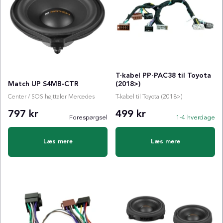
T-kabel PP-PAC38 til Toyota
Match UP S4MB-CTR
(2018>)
Center / SOS højttaler Mercedes
T-kabel til Toyota (2018>)
797 kr
499 kr
Forespørgsel
1-4 hverdage
Læs mere
Læs mere