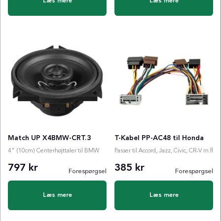
Læs mere
Læs mere
Match UP X4BMW-CRT.3
T-Kabel PP-AC48 til Honda
4" (10cm) Centerhøjttaler til BMW
Passer til Accord, Jazz, Civic, CR-V m.fl
797 kr
385 kr
Forespørgsel
Forespørgsel
Læs mere
Læs mere