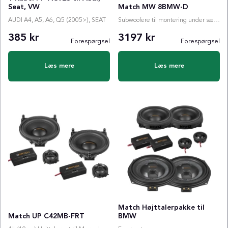
Seat, VW
Match MW 8BMW-D
AUDI A4, A5, A6, Q5 (2005>), SEAT
Subwoofere til montering under sædet i BMW
385 kr
3197 kr
Forespørgsel
Forespørgsel
Læs mere
Læs mere
Match Højttalerpakke til
Match UP C42MB-FRT
BMW