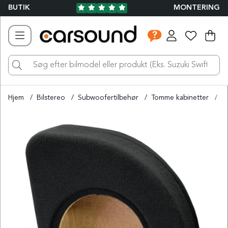
BUTIK
MONTERING
Ind
Ant
.
Hjem
Bilstereo
Subwoofertilbehør
Tomme kabinetter
T
Produktbilleder