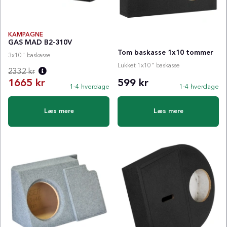
KAMPAGNE
GAS MAD B2-310V
Tom baskasse 1x10 tommer
3x10" baskasse
Lukket 1x10" baskasse
2332 kr
1665 kr
599 kr
1-4 hverdage
1-4 hverdage
Normalpris:
Læs mere
Læs mere