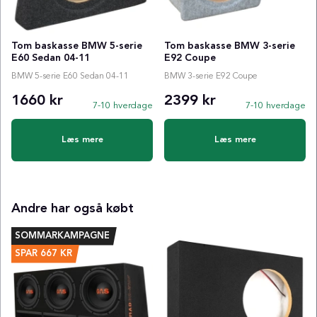
Tom baskasse BMW 5-serie
Tom baskasse BMW 3-serie
E60 Sedan 04-11
E92 Coupe
BMW 5-serie E60 Sedan 04-11
BMW 3-serie E92 Coupe
1660 kr
2399 kr
7-10 hverdage
7-10 hverdage
Læs mere
Læs mere
Andre har også købt
SOMMARKAMPAGNE
SPAR
667
KR