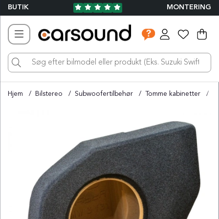
BUTIK
MONTERING
Ind
Ant
.
Hjem
Bilstereo
Subwoofertilbehør
Tomme kabinetter
T
Produktbilleder