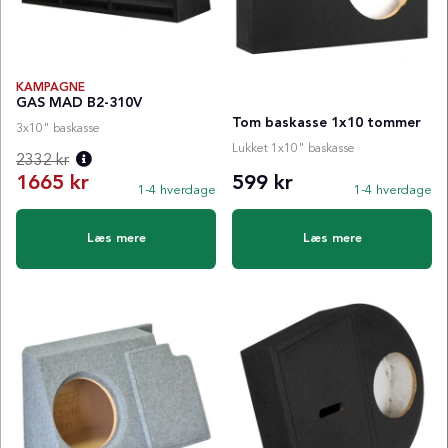
KAMPAGNE
GAS MAD B2-310V
Tom baskasse 1x10 tommer
3x10" baskasse
Lukket 1x10" baskasse
2332 kr
1665 kr
599 kr
1-4 hverdage
1-4 hverdage
Normalpris:
Læs mere
Læs mere