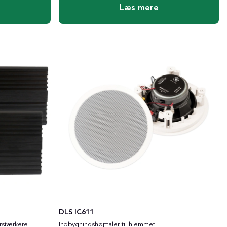
Læs mere
DLS IC611
rstærkere
Indbygningshøjttaler til hjemmet