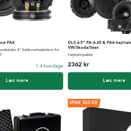
DLS 6.5" PA-6.20 & PA6-højttal
nce PA4
VW/Skoda/Seat
usikalske 4" fuldtonehøjttalere fra
S!
Højttalerpakke
2362 kr
1-4 hverdage
Læs mere
Læs mere
SPAR
565 KR