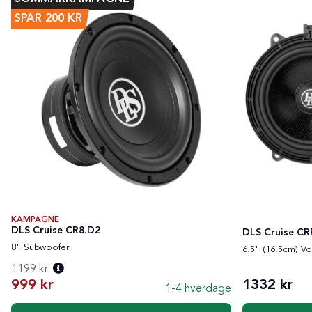
SPAR
200
KR
KAMPAGNE
DLS Cruise CR8.D2
DLS Cruise CR
8" Subwoofer
6.5" (16.5cm) Vo
1199 kr
999 kr
1332 kr
1-4 hverdage
Normalpris: