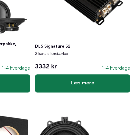
erpakke,
DLS Signature S2
2-kanals forstærker
3332 kr
1-4 hverdage
1-4 hverdage
Læs mere