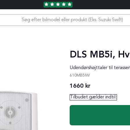
DLS MB5i, Hv
Udendørshøjttaler til terasse
610MB5IW
1660
kr
Tilbudet gælder indtil: