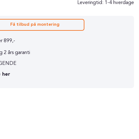
Leveringtid:
1-4 hverdage
Få tilbud på montering
r 899,-
 2 års garanti
RAGENDE
e
her