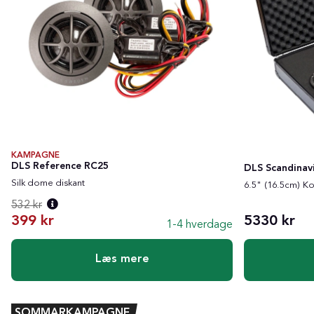
KAMPAGNE
DLS Reference RC25
DLS Scandinavi
Silk dome diskant
6.5" (16.5cm) K
532 kr
399 kr
5330 kr
1-4 hverdage
Normalpris:
Læs mere
SOMMARKAMPAGNE