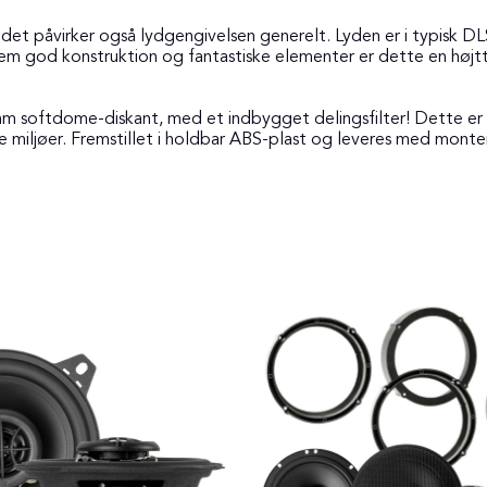
- det påvirker også lydgengivelsen generelt. Lyden er i typisk 
em god konstruktion og fantastiske elementer er dette en højtt
 softdome-diskant, med et indbygget delingsfilter! Dette er en 
ge miljøer. Fremstillet i holdbar ABS-plast og leveres med monte