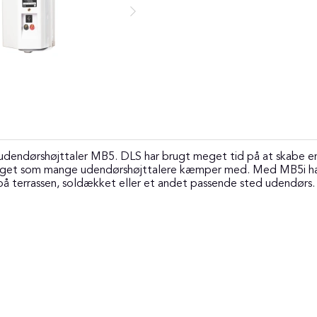
dendørshøjttaler MB5. DLS har brugt meget tid på at skabe en h
 noget som mange udendørshøjttalere kæmper med. Med MB5i har 
 på terrassen, soldækket eller et andet passende sted udendørs.