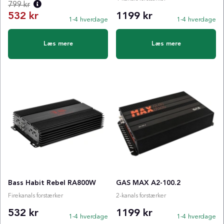
799 kr
532 kr
1199 kr
1-4 hverdage
1-4 hverdage
Normalpris:
Læs mere
Læs mere
Bass Habit Rebel RA800W
GAS MAX A2-100.2
Firekanals forstærker
2-kanals forstærker
532 kr
1199 kr
1-4 hverdage
1-4 hverdage