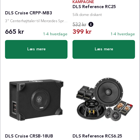
KAMPAGNE
DLS Reference RC25
DLS Cruise CRPP-MB3
Silk dome diskant
3" Centerhøjttaler til Mercedes Sprinter (W907/W910)
532 kr
665 kr
399 kr
1-4 hverdage
1-4 hverdage
Normalpris:
Læs mere
Læs mere
DLS Cruise CRSB-18UB
DLS Reference RCS6.25