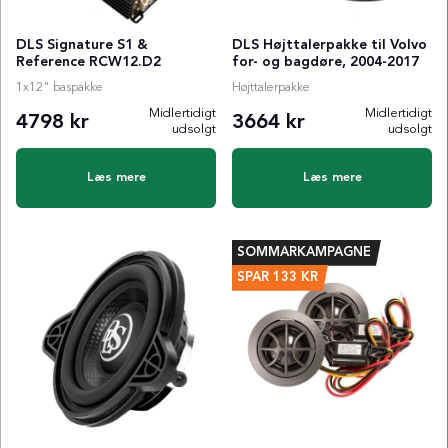
DLS Signature S1 &
DLS Højttalerpakke til Volvo
Reference RCW12.D2
for- og bagdøre, 2004-2017
1x12" baspakke
Højttalerpakke
Midlertidigt
Midlertidigt
4798 kr
3664 kr
udsolgt
udsolgt
Læs mere
Læs mere
SOMMARKAMPAGNE
SPAR
133
KR