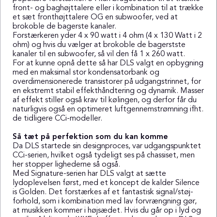
front- og baghøjttalere eller i kombination til at trække
et sæt fronthøjttalere OG en subwoofer, ved at
brokoble de bagerste kanaler.
Forstærkeren yder 4 x 90 watt i 4 ohm (4 x 130 Watt i 2
ohm) og hvis du vælger at brokoble de bagerstste
kanaler til en subwoofer, så vil den få 1 x 260 watt.
For at kunne opnå dette så har DLS valgt en opbygning
med en maksimal stor kondensatorbank og
overdimensionerede transistorer på udgangstrinnet, for
en ekstremt stabil effekthåndtering og dynamik. Masser
af effekt stiller også krav til kølingen, og derfor får du
naturligvis også en optimeret luftgennemstrømning ifht.
de tidligere CCi-modeller.
Så tæt på perfektion som du kan komme
Da DLS startede sin designproces, var udgangspunktet
CCi-serien, hvilket også tydeligt ses på chassiset, men
her stopper lighederne så også.
Med Signature-serien har DLS valgt at sætte
lydoplevelsen først, med et koncept de kalder Silence
is Golden. Det forstærkes af et fantastisk signal/støj-
forhold, som i kombination med lav forvrængning gør,
at musikken kommer i højsædet. Hvis du går op i lyd og