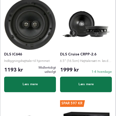
DLS IC646
DLS Cruise CRPP-2.6
Indbygningshøjttaler til hjemmet
6.5” (16.5cm) Højttalersæt m. løs diskant
Midlertidigt
1193 kr
1999 kr
udsolgt
1-4 hverdage
Læs mere
Læs mere
SPAR
597 KR