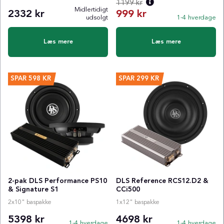
1199 kr
Midlertidigt
2332 kr
999 kr
udsolgt
1-4 hverdage
Normalpris:
Læs mere
Læs mere
SPAR
598 KR
SPAR
299 KR
2-pak DLS Performance PS10
DLS Reference RCS12.D2 &
& Signature S1
CCi500
2x10" baspakke
1x12" baspakke
5398 kr
4698 kr
1-4 hverdage
1-4 hverdage