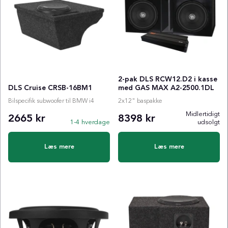
2-pak DLS RCW12.D2 i kasse
DLS Cruise CRSB-16BM1
med GAS MAX A2-2500.1DL
Bilspecifik subwoofer til BMW i4
2x12" baspakke
Midlertidigt
2665 kr
8398 kr
1-4 hverdage
udsolgt
Læs mere
Læs mere