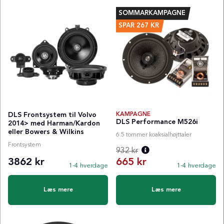
SOMMARKAMPAGNE
SPAR
267
KR
DLS Frontsystem til Volvo
KAMPAGNE
DLS Performance M526i
2014> med Harman/Kardon
eller Bowers & Wilkins
6.5 tommer koaksialhøjttaler
Frontsystem
932 kr
3862 kr
665 kr
1-4 hverdage
1-4 hverdage
Normalpris:
Læs mere
Læs mere