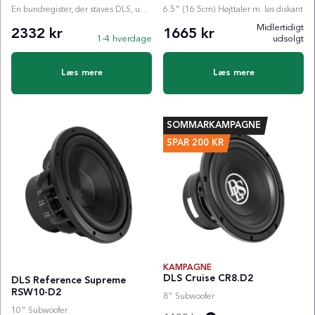
En bundregister, der staves DLS, uden gigantisk kasse. CRSB-18UB er kompakt, smart tilsluttet og l...
6.5" (16.5cm) Højttaler m. løs diskant
Midlertidigt
2332 kr
1665 kr
1-4 hverdage
udsolgt
Læs mere
Læs mere
SOMMARKAMPAGNE
SPAR
200
KR
KAMPAGNE
DLS Cruise CR8.D2
DLS Reference Supreme
RSW10-D2
8" Subwoofer
10" Subwoofer