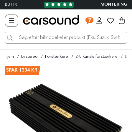
BUTIK
MONTERING
Ind
Ant
.
Hjem
Bilstereo
Forstærkere
2-8 kanals forstærkere
DLS
Produktbilleder
SPAR
1334 KR