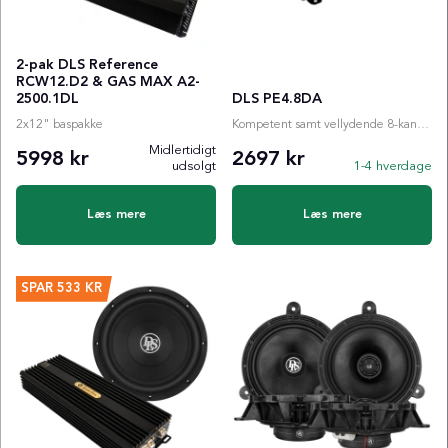
2-pak DLS Reference
RCW12.D2 & GAS MAX A2-
2500.1DL
DLS PE4.8DA
2x12" baspakke
Kompetent samt vellydende 8-kanals DSP-forstærker med Bluetooth, 31-bånds EQ og meget me...
Midlertidigt
5998 kr
2697 kr
udsolgt
1-4 hverdage
Læs mere
Læs mere
SPAR
533 KR