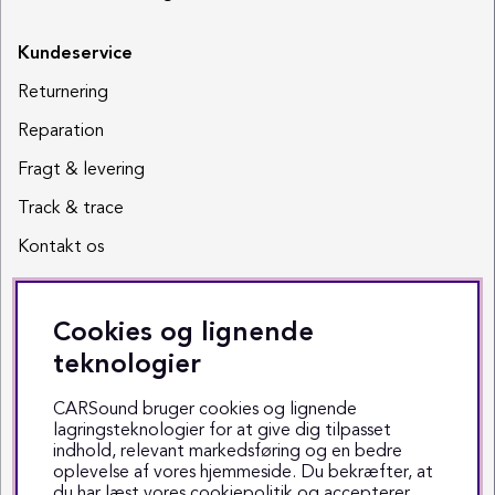
Kundeservice
Returnering
Reparation
Fragt & levering
Track & trace
Kontakt os
Sociale medier
Cookies og lignende
Facebook
teknologier
Instagram
CARSound bruger cookies og lignende
lagringsteknologier for at give dig tilpasset
Youtube
indhold, relevant markedsføring og en bedre
oplevelse af vores hjemmeside. Du bekræfter, at
TikTok
du har læst vores cookiepolitik og accepterer