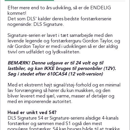
Efter mere end to års udvikling, så er de ENDELIG
kommet!
Det som DLS' kalder deres bedste forstærkerserie
nogensinde: DLS Signature.
Signature-serien er lavet i tæt samarbejde med den
levende legende og forstærkerguru Gordon Taylor, og
når Gordon Taylor er med i udviklingen så er der aldrig
tivivl om udfaldet og lydkvaliteten.
BEMÆRK! Denne udgave er til 24 volt og til
lastbiler, og kan IKKE bruges til personbiler (12V).
Søg i stedet efter 610CAS4 (12 volt-version)
Med et ekstremt højt signal/støj-forhold og en minimal
lav forvrængning så hører du kun musikken, og den
bliver leveret med sjæl, varme, masser af detaljer og
med en imponerende autoritet.
Hvad er unikt ved S4?
DLS Signature S4 er Signature-seriens alsidige 4-kanals
forstærker og sammen med S1 også den mest
populære forstærker. S4 kan bruges både til at trække