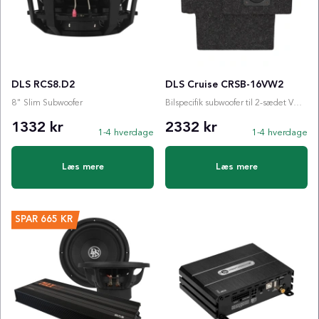
DLS RCS8.D2
DLS Cruise CRSB-16VW2
8" Slim Subwoofer
Bilspecifik subwoofer til 2-sædet VW ID. BUZZ Cargo
1332 kr
2332 kr
1-4 hverdage
1-4 hverdage
Læs mere
Læs mere
SPAR
665 KR