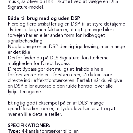
musik, så bliver du IKKE skuffet ved at vælge en DLS
Signature-model.
Både til brug med og uden DSP
Flere og flere anskaffer sig en DSP til at styre detaljerne
i lyden i bilen, men faktum er, at rigtig mange biler i
forvejen har en eller anden form for indbygget
signalbehandling.
Nogle gange er en DSP den rigtige løsning, men mange
er det ikke.
Derfor finder du på DLS Signature-forstærkerne
muligheden for Direct bypass.
Direct Bypass gør det muligt at frakoble hele
forforstærker-delen i forstærkeren, så du kan køre
direkte ind i effektforstærkeren. Perfekt når du vil give
en DSP eller autoradio den fulde kontrol over alle
lydjusteringerne.
Et rigtig godt eksempel på én af DLS' mange
grundfilosofier som er, at lydoplevelsen er alt og at
hver en lille detalje tæller.
SPECIFIKATIONER:
Type:
4-kanals forstærker til bilen