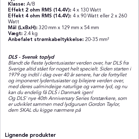
Klasse:
A/B
Effekt 2 ohm RMS (14.4V):
4 x 130 Watt
Effekt 4 ohm RMS (14.4V):
4 x 90 Watt eller 2 x 260
Watt
Mål (LxBxH):
320 mm x 129 mm x 54 mm
Vægt:
2.4 kg
Anbefalet strømkabeltykkelse:
20-35 mm²
DLS - Svensk toplyd
Blandt de fleste lydentusiaster verden over, har DLS fra
Sverige altid stået for noget helt specielt. Siden starten i
1979 og indtil i dag over 40 år senere, har de fortryllet
og imponeret lydentusiaster og bilejere verden over,
med deres ualmindeige naturlige og varme lyd, og nu
kan du endelig få DLS i Danmark igen!
Og DLS' nye 40th Anniversary Series forstærkere, som
er udviklet sammen med lydguruen Gordon Taylor,
dem SKAL du kigge nærmere på
Lignende produkter