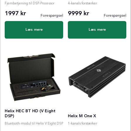
Fjernbetjening til DSP-Processor
4-kanals forstærker
1997 kr
9999 kr
Forespørgsel
Forespørgsel
Læs mere
Læs mere
Helix HEC BT HD (V Eight
DSP)
Helix M One X
Bluetooth-modul til Helix V Eight DSP
1-kanals forstærker