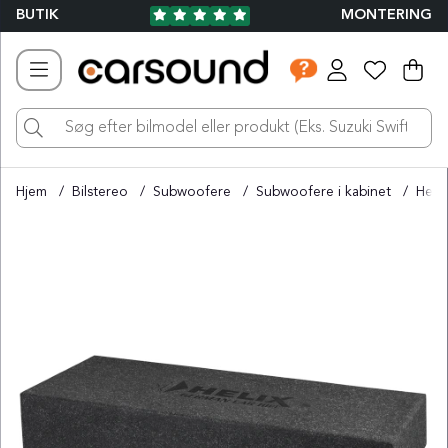
BUTIK
MONTERING
Ind
Ant
.
Hjem
Bilstereo
Subwoofere
Subwoofere i kabinet
Helix
Produktbilleder