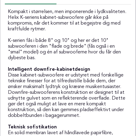
Kompakt i størrelsen, men imponerende i lydkvaliteten.
Helix K-seriens kabinet-subwoofere går ikke på
kompromis, når det kommer til at begejstre dig med
kraftfulde rytmer.
K-serien fås i både 8" og 10" og her er det 10"
subwooferen i den "flade og brede" (fås også i en
"smal" model) og én af subwooferne hvor du får den
dybeste bas.
Intelligent downfire-kabinetdesign
Disse kabinet-subwoofere er udstyret med forskellige
tekniske finesser for at tilfredsstille både dem, der
ønsker maksimalt lydtryk og kræsne musikentusiaster.
Downfire-subwooferens konstruktion er designet til at
udnytte gulvet som en reflekterende overflade. Dette
gør det også muligt at lave en mere kompakt
konstruktion, så den kan gemmes pladseffektivt under
dobbeltbunden i bagagerummet.
Teknisk sofistikation
En solid membran lavet af håndlavede papirfibre,