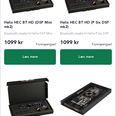
Helix HEC BT HD (DSP Mini
Helix HEC BT HD (P Six DSP
mk2)
mk2)
Bluetooth-modul til Helix DSP Mini mk2
Bluetooth-modul til Helix P Six DSP MkII
1099 kr
1099 kr
Forespørgsel
Forespørgsel
Læs mere
Læs mere