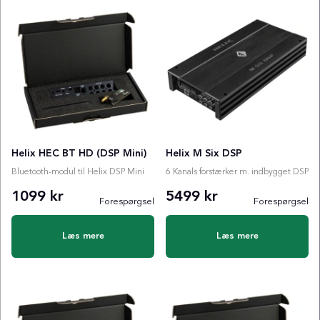
Helix HEC BT HD (DSP Mini)
Helix M Six DSP
Bluetooth-modul til Helix DSP Mini
6 Kanals forstærker m. indbygget DSP
1099 kr
5499 kr
Forespørgsel
Forespørgsel
Læs mere
Læs mere