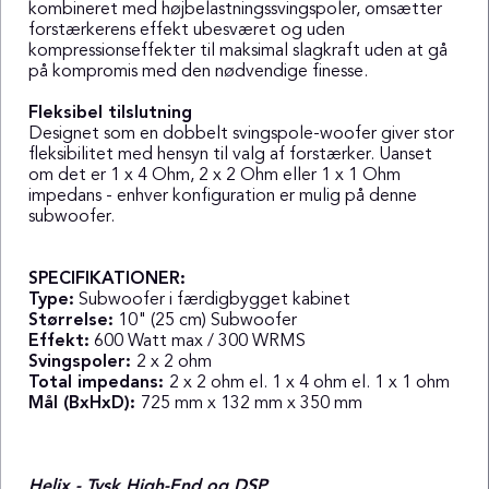
kombineret med højbelastningssvingspoler, omsætter
forstærkerens effekt ubesværet og uden
kompressionseffekter til maksimal slagkraft uden at gå
på kompromis med den nødvendige finesse.
Fleksibel tilslutning
Designet som en dobbelt svingspole-woofer giver stor
fleksibilitet med hensyn til valg af forstærker. Uanset
om det er 1 x 4 Ohm, 2 x 2 Ohm eller 1 x 1 Ohm
impedans - enhver konfiguration er mulig på denne
subwoofer.
SPECIFIKATIONER:
Type:
Subwoofer i færdigbygget kabinet
Størrelse:
10" (25 cm) Subwoofer
Effekt:
600 Watt max / 300 WRMS
Svingspoler:
2 x 2 ohm
Total impedans:
2 x 2 ohm el. 1 x 4 ohm el. 1 x 1 ohm
Mål (BxHxD):
725 mm x 132 mm x 350 mm
Helix - Tysk High-End og DSP