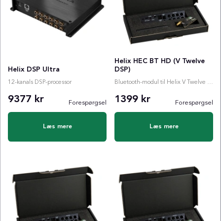
Helix HEC BT HD (V Twelve
Helix DSP Ultra
DSP)
12-kanals DSP-processor
Bluetooth-modul til Helix V Twelve DSP mk2
9377 kr
1399 kr
Forespørgsel
Forespørgsel
Læs mere
Læs mere