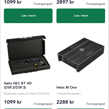
1099 kr
2897 kr
Forespørgsel
Forespørgsel
Læs mere
Læs mere
Helix HEC BT HD
(DSP.2/DSP.3)
Helix M One
Bluetooth-modul til Helix DSP.2/DSP.3
1-kanals forstærker
1099 kr
2288 kr
Forespørgsel
Forespørgsel