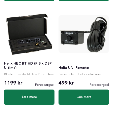
Helix HEC BT HD (P Six DSP
Ultima)
Helix UNI Remote
Bluetooth modul til Helix P Six Ultima
Bas remote til Helix forstærkere
1199 kr
499 kr
Forespørgsel
Forespørgsel
Læs mere
Læs mere