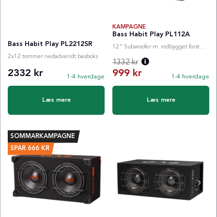
KAMPAGNE
Bass Habit Play PL112A
Bass Habit Play PL2212SR
12" Subwoofer m. indbygget forstærker
2x12 tommer nedadvendt basboks
1332 kr
2332 kr
999 kr
1-4 hverdage
1-4 hverdage
Normalpris:
Læs mere
Læs mere
SOMMARKAMPAGNE
SPAR
666
KR