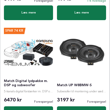
Forespørgsel
1-4 hverdage
Læs mere
Læs mere
SPAR
74 KR
Match Digital lydpakke m.
DSP og subwoofer
Match UP W8BMW-S
5-kanals digital forstærker m. DSP og valgfri subwoofer
Subwoofer til montering under sædet i BMW
6470 kr
3197 kr
Forespørgsel
Forespørgsel