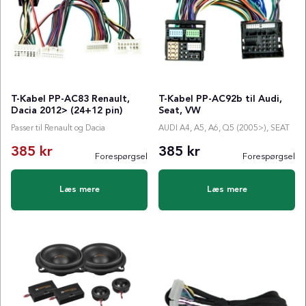
T-Kabel PP-AC83 Renault,
T-Kabel PP-AC92b til Audi,
Dacia 2012> (24+12 pin)
Seat, VW
Passer til Renault og Dacia
AUDI A4, A5, A6, Q5 (2005>), SEAT
385 kr
385 kr
Forespørgsel
Forespørgsel
Normalpris:
Læs mere
Læs mere