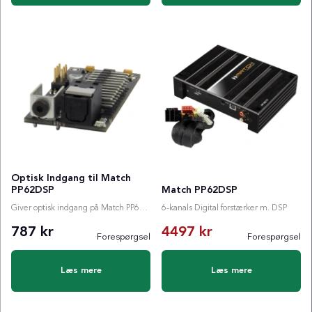
Optisk Indgang til Match
PP62DSP
Match PP62DSP
Giver optisk indgang på Match PP62DSP
6-kanals Digital forstærker m. DSP
787 kr
4497 kr
Forespørgsel
Forespørgsel
Normalpris:
Læs mere
Læs mere