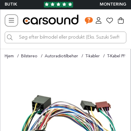
BUTIK
MONTERING
Ind
Ant
.
Hjem
Bilstereo
Autoradiotilbehør
T-kabler
T-Kabel PP-A
Produktbilleder