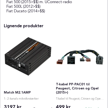
Fiat 500 (2015>$$) m. UConnect-radio
Fiat 500L (2012>$$)
Fiat Ducato (2014>$$)
Lignende produkter
T-kabel PP-PAC01 til
Peugeot, Citroen og Opel
Match M2.1AMP
(2015>)
1- 2-kanals mikroforstærker
T-kabel til Peugeot, Citroen og Opel (2015>)
3197 kr
499 kr