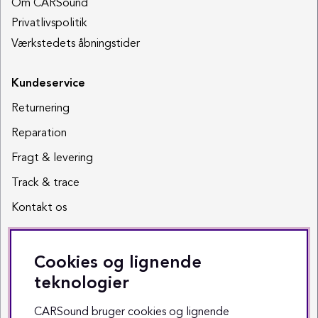
Om CARSound
Privatlivspolitik
Værkstedets åbningstider
Kundeservice
Returnering
Reparation
Fragt & levering
Track & trace
Kontakt os
Sociale medier
Cookies og lignende
Facebook
teknologier
Instagram
CARSound bruger cookies og lignende