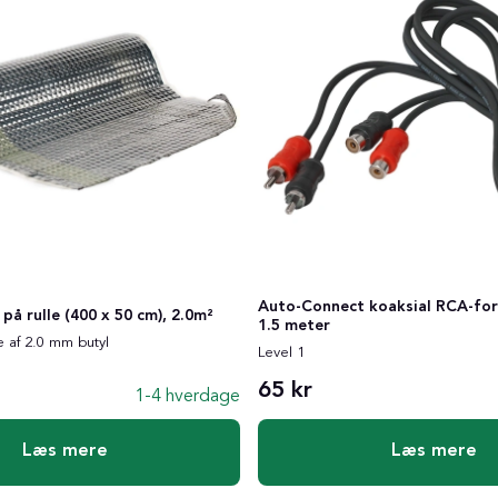
Auto-Connect koaksial RCA-fo
å rulle (400 x 50 cm), 2.0m²
1.5 meter
af 2.0 mm butyl
Level 1
65 kr
1-4 hverdage
Læs mere
Læs mere