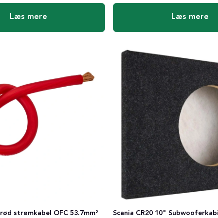
Læs mere
Læs mere
 rød strømkabel OFC 53.7mm²
Scania CR20 10" Subwooferkabin