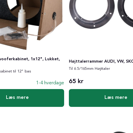
wooferkabinet, 1x12", Lukket,
Højttalerrammer AUDI, VW, S
Til 6.5/165mm Højttaler
binet til 12" bas
65 kr
1-4 hverdage
Læs mere
Læs mere