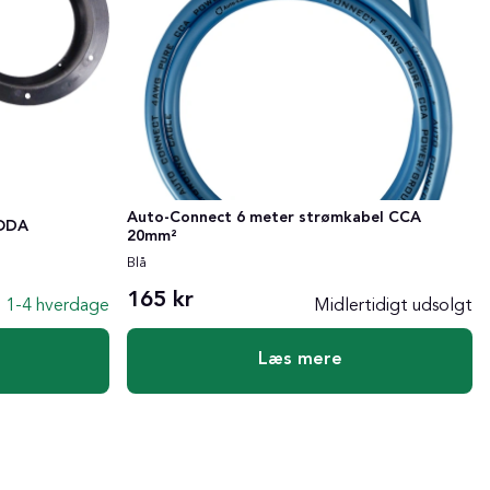
Auto-Connect 6 meter strømkabel CCA
KODA
20mm²
Blå
165 kr
1-4 hverdage
Midlertidigt udsolgt
Læs mere