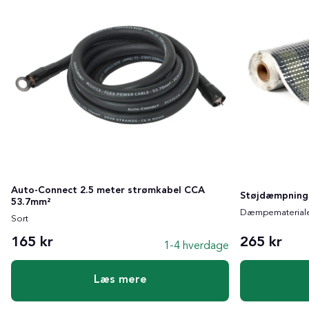
Auto-Connect 2.5 meter strømkabel CCA
Støjdæmpning p
53.7mm²
Dæmpemateriale 
Sort
165 kr
265 kr
1-4 hverdage
Læs mere