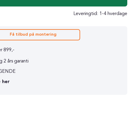
Leveringtid:
1-4 hverdage
Få tilbud på montering
r 899,-
 2 års garanti
RAGENDE
e
her