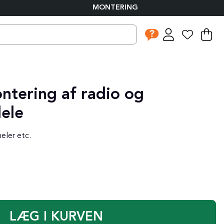
MONTERING
I
An
.
ontering af radio og
dele
eler etc.