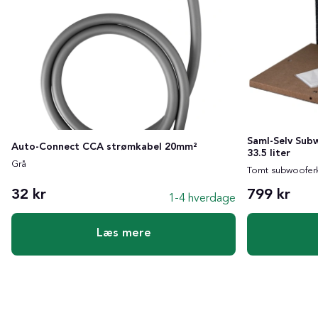
Saml-Selv Sub
Auto-Connect CCA strømkabel 20mm²
33.5 liter
Grå
Tomt subwooferka
32 kr
799 kr
1-4 hverdage
Læs mere