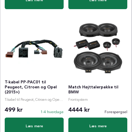
Læs mere
Læs mere
T-kabel PP-PAC01 til
Peugeot, Citroen og Opel
Match Højttalerpakke til
(2015>)
BMW
T-kabel til Peugeot, Citroen og Opel (2015>)
Frontsystem
499 kr
4444 kr
1-4 hverdage
Forespørgsel
Læs mere
Læs mere