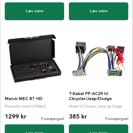
Læs mere
Læs mere
T-Kabel PP-AC29 til
Match MEC BT HD
Chrysler/Jeep/Dodge
Bluetooth-modul til Match
Passer til Chrysler, Jeep og Dodge
1299 kr
385 kr
Forespørgsel
Forespørgsel