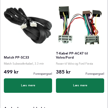
T-Kabel PP-AC47 til
Match PP-SC33
Volvo/Ford
Match Subwooferkabel, 3.3 mtr
Passer til Volvo og Ford Fiesta
499 kr
385 kr
Forespørgsel
Forespørgsel
Læs mere
Læs mere