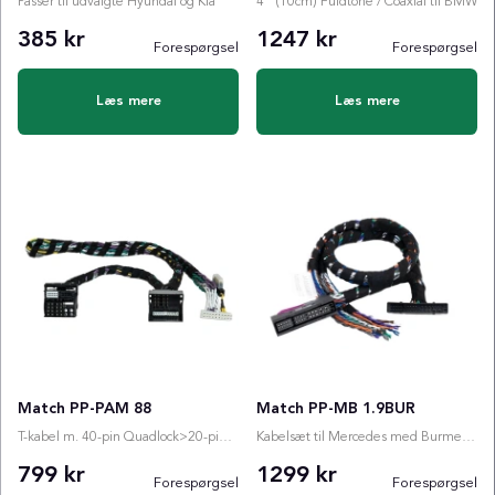
Passer til udvalgte Hyundai og Kia
4" (10cm) Fuldtone / Coaxial til BMW
385 kr
1247 kr
Forespørgsel
Forespørgsel
Læs mere
Læs mere
Match PP-PAM 88
Match PP-MB 1.9BUR
T-kabel m. 40-pin Quadlock>20-pin Molex connector
Kabelsæt til Mercedes med Burmester
799 kr
1299 kr
Forespørgsel
Forespørgsel