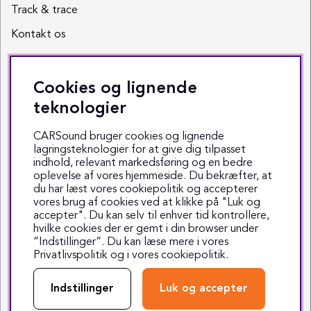
Track & trace
Kontakt os
Sociale medier
Cookies og lignende
Facebook
teknologier
Instagram
CARSound bruger cookies og lignende
lagringsteknologier for at give dig tilpasset
Youtube
indhold, relevant markedsføring og en bedre
oplevelse af vores hjemmeside. Du bekræfter, at
TikTok
du har læst vores cookiepolitik og accepterer
vores brug af cookies ved at klikke på "Luk og
accepter". Du kan selv til enhver tid kontrollere,
hvilke cookies der er gemt i din browser under
”Indstillinger”. Du kan læse mere i vores
Privatlivspolitik
og i vores
cookiepolitik
.
Copyright © 1999-2025 CARSound
Middelfartvej 3 - 5000 Odense C - Tlf. 70 70 70 47
Indstillinger
Luk og accepter