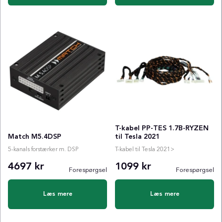
T-kabel PP-TES 1.7B-RYZEN
Match M5.4DSP
til Tesla 2021
5-kanals forstærker m. DSP
T-kabel til Tesla 2021>
4697 kr
1099 kr
Forespørgsel
Forespørgsel
Læs mere
Læs mere