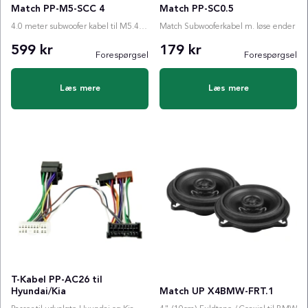
Match PP-M5-SCC 4
Match PP-SC0.5
4.0 meter subwoofer kabel til M5.4/M5DSP
Match Subwooferkabel m. løse ender
599 kr
179 kr
Forespørgsel
Forespørgsel
Læs mere
Læs mere
T-Kabel PP-AC26 til
Hyundai/Kia
Match UP X4BMW-FRT.1